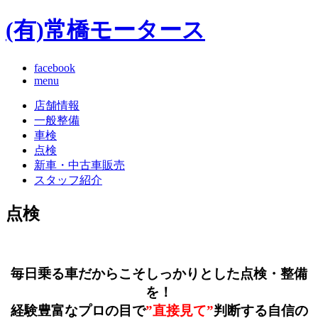
(有)常橋モータース
facebook
menu
店舗情報
一般整備
車検
点検
新車・中古車販売
スタッフ紹介
点検
毎日乗る車だからこそ
しっかりとした点検・整備
を！
経験豊富なプロの目で
”直接見て”
判断する自信の